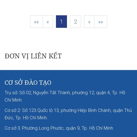
««
«
1
2
»
»»
|
|
|
ĐƠN VỊ LIÊN KẾT
CƠ SỞ ĐÀO TẠO
Trụ sở: Số 02, Nguyễn Tất Thành, phường 12, quận 4, Tp. Hồ
Chí Minh.
Cơ sở 2: Số 123 Quốc lộ 13, phường Hiệp Bình Chánh, quận Thủ
Đức, Tp. Hồ Chí Minh.
Cơ sở 3: Phường Long Phước, quận 9, Tp. Hồ Chí Minh