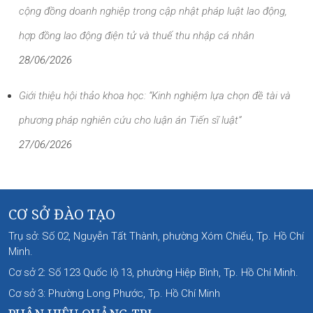
cộng đồng doanh nghiệp trong cập nhật pháp luật lao động,
hợp đồng lao động điện tử và thuế thu nhập cá nhân
28/06/2026
Giới thiệu hội thảo khoa học: “Kinh nghiệm lựa chọn đề tài và
phương pháp nghiên cứu cho luận án Tiến sĩ luật”
27/06/2026
CƠ SỞ ĐÀO TẠO
Trụ sở: Số 02, Nguyễn Tất Thành, phường Xóm Chiếu, Tp. Hồ Chí
Minh.
Cơ sở 2: Số 123 Quốc lộ 13, phường Hiệp Bình, Tp. Hồ Chí Minh.
Cơ sở 3: Phường Long Phước, Tp. Hồ Chí Minh