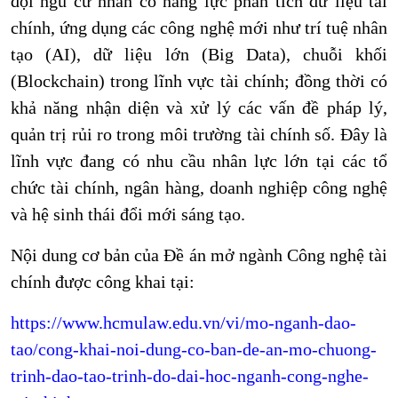
đội ngũ cử nhân có năng lực phân tích dữ liệu tài
chính, ứng dụng các công nghệ mới như trí tuệ nhân
tạo (AI), dữ liệu lớn (Big Data), chuỗi khối
(Blockchain) trong lĩnh vực tài chính; đồng thời có
khả năng nhận diện và xử lý các vấn đề pháp lý,
quản trị rủi ro trong môi trường tài chính số. Đây là
lĩnh vực đang có nhu cầu nhân lực lớn tại các tổ
chức tài chính, ngân hàng, doanh nghiệp công nghệ
và hệ sinh thái đổi mới sáng tạo.
Nội dung cơ bản của Đề án mở ngành Công nghệ tài
chính được công khai tại:
https://www.hcmulaw.edu.vn/vi/mo-nganh-dao-
tao/cong-khai-noi-dung-co-ban-de-an-mo-chuong-
trinh-dao-tao-trinh-do-dai-hoc-nganh-cong-nghe-