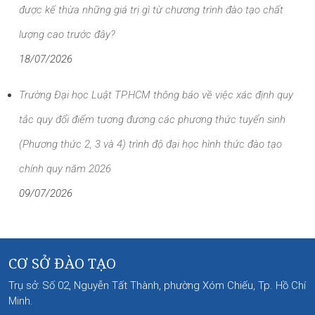
được kế thừa những giá trị gì từ chương trình đào tạo chất
lượng cao trước đây?
18/07/2026
Trường Đại học Luật TP.HCM thông báo về việc xác định quy
tắc quy đổi điểm tương đương các phương thức tuyển sinh
(Phương thức 2, 3 và 4) trình độ đại học hình thức đào tạo
chính quy năm 2026
09/07/2026
CƠ SỞ ĐÀO TẠO
Trụ sở: Số 02, Nguyễn Tất Thành, phường Xóm Chiếu, Tp. Hồ Chí
Minh.