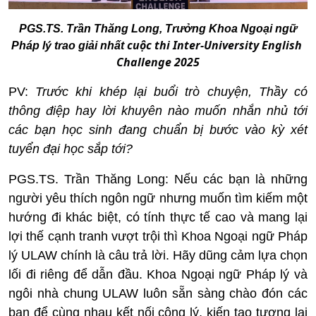
PGS.TS. Trần Thăng Long, Trưởng Khoa Ngoại ngữ
cuộc thi Inter-University English 
Pháp lý trao giải nhất
Challenge 2025
PV:
Trước khi khép lại buổi trò chuyện, Thầy có
thông điệp hay lời khuyên nào muốn nhắn nhủ tới
các bạn học sinh đang chuẩn bị bước vào kỳ xét
tuyển đại học sắp tới?
PGS.TS. Trần Thăng Long:
Nếu các bạn là những
người yêu thích ngôn ngữ nhưng muốn tìm kiếm một
hướng đi khác biệt, có tính thực tế cao và mang lại
lợi thế cạnh tranh vượt trội thì Khoa Ngoại ngữ Pháp
lý ULAW chính là câu trả lời. Hãy dũng cảm lựa chọn
lối đi riêng để dẫn đầu. Khoa Ngoại ngữ Pháp lý và
ngôi nhà chung ULAW luôn sẵn sàng chào đón các
bạn để cùng nhau kết nối công lý, kiến tạo tương lai