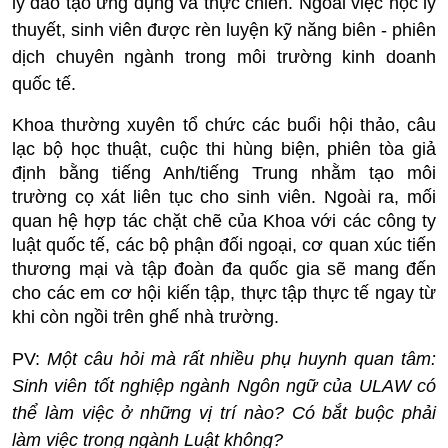
lý đào tạo ứng dụng và thực chiến. Ngoài việc học lý
thuyết, sinh viên được rèn luyện kỹ năng biên - phiên
dịch chuyên ngành trong môi trường kinh doanh
quốc tế.
Khoa thường xuyên tổ chức các buổi hội thảo, câu
lạc bộ học thuật, cuộc thi hùng biện, phiên tòa giả
định bằng tiếng Anh/tiếng Trung nhằm tạo môi
trường cọ xát liên tục cho sinh viên. Ngoài ra, mối
quan hệ hợp tác chặt chẽ của Khoa với các công ty
luật quốc tế, các bộ phận đối ngoại, cơ quan xúc tiến
thương mại và tập đoàn đa quốc gia sẽ mang đến
cho các em cơ hội kiến tập, thực tập thực tế ngay từ
khi còn ngồi trên ghế nhà trường.
PV:
Một câu hỏi mà rất nhiều phụ huynh quan tâm:
Sinh viên tốt nghiệp ngành Ngôn ngữ của ULAW có
thể làm việc ở những vị trí nào? Có bắt buộc phải
làm việc trong ngành Luật không?