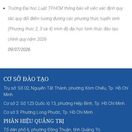
Trường Đại học Luật TP.HCM thông báo về việc xác định quy
tắc quy đổi điểm tương đương các phương thức tuyển sinh
(Phương thức 2, 3 và 4) trình độ đại học hình thức đào tạo
chính quy năm 2026
09/07/2026
CƠ SỞ ĐÀO TẠO
Trụ sở: Số 02, Nguyễn Tất Thành, phường Xóm Chiếu, Tp. Hồ Chí
Minh.
Cơ sở 2: Số 123 Quốc lộ 13, phường Hiệp Bình, Tp. Hồ Chí Minh.
Cơ sở 3: Phường Long Phước, Tp. Hồ Chí Minh
PHÂN HIỆU QUẢNG TRỊ
Tổ dân phố 6, phường Đồng Thuận, tỉnh Quảng Trị.