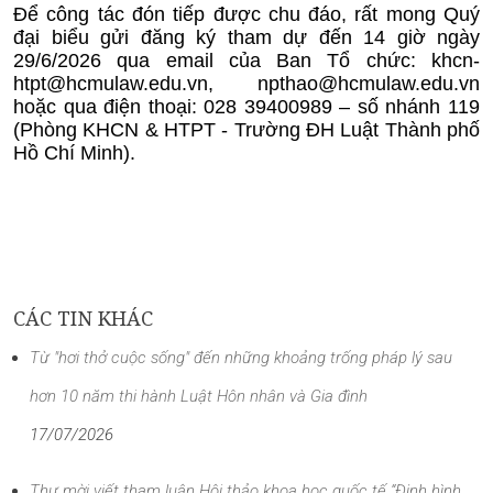
Để công tác đón tiếp được chu đáo, rất mong Quý
đại biểu gửi đăng ký tham dự
đến 14 giờ ngày
29/6/2026
qua email của Ban Tổ chức:
khcn-
htpt@hcmulaw.edu.vn
,
npthao@hcmulaw.edu.vn
hoặc qua điện thoại: 028 39400989 – số nhánh 119
(Phòng KHCN & HTPT - Trường ĐH Luật Thành phố
Hồ Chí Minh).
CÁC TIN KHÁC
Từ "hơi thở cuộc sống" đến những khoảng trống pháp lý sau
hơn 10 năm thi hành Luật Hôn nhân và Gia đình
17/07/2026
Thư mời viết tham luận Hội thảo khoa học quốc tế “Định hình