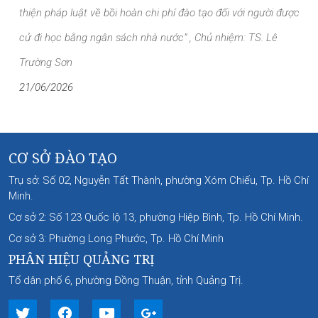
thiện pháp luật về bồi hoàn chi phí đào tạo đối với người được
cử đi học bằng ngân sách nhà nước” , Chủ nhiệm: TS. Lê
Trường Sơn
21/06/2026
CƠ SỞ ĐÀO TẠO
Trụ sở: Số 02, Nguyễn Tất Thành, phường Xóm Chiếu, Tp. Hồ Chí
Minh.
Cơ sở 2: Số 123 Quốc lộ 13, phường Hiệp Bình, Tp. Hồ Chí Minh.
Cơ sở 3: Phường Long Phước, Tp. Hồ Chí Minh
PHÂN HIỆU QUẢNG TRỊ
Tổ dân phố 6, phường Đồng Thuận, tỉnh Quảng Trị.