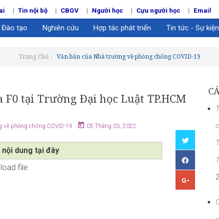
ai
Tin nội bộ
CBGV
Người học
Cựu người học
Email
Đào tạo
Nghiên cứu
Hợp tác phát triển
Tin tức - Sự kiện
Trang Chủ
Văn bản của Nhà trường về phòng chống COVID-19
CÁ
ca F0 tại Trường Đại học Luật TP.HCM
T
c
g về phòng chống COVID-19
05 Tháng 03, 2022
T
 nội dung tại đây
oad file