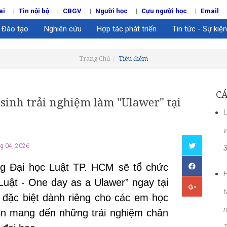
ai
Tin nội bộ
CBGV
Người học
Cựu người học
Email
Đào tạo
Nghiên cứu
Hợp tác phát triển
Tin tức - Sự kiện
Trang Chủ
Tiêu điểm
CÁ
sinh trải nghiệm làm "Ulawer" tại
U
v
g 04, 2026
ng Đại học Luật TP. HCM sẽ tổ chức
H
 Luật - One day as a Ulawer”
ngay tại
t
 đặc biệt dành riêng cho các em học
n
hẹn mang đến những trải nghiệm chân