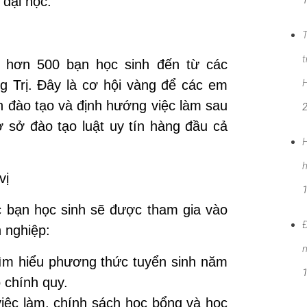
đại học.
T
t
n hơn
500 bạn học sinh
đến từ các
H
g Trị. Đây là cơ hội vàng để các em
h đào tạo và định hướng việc làm sau
ơ sở đào tạo luật uy tín hàng đầu cả
H
h
vị
c bạn học sinh sẽ được tham gia vào
Đ
 nghiệp:
n
ìm hiểu phương thức tuyển sinh năm
 chính quy.
việc làm, chính sách học bổng và học