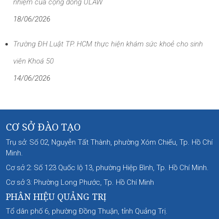
nhiệm của cộng đồng ULAW
18/06/2026
Trường ĐH Luật TP. HCM thực hiện khám sức khoẻ cho sinh
viên Khoá 50
14/06/2026
CƠ SỞ ĐÀO TẠO
Trụ sở: Số 02, Nguyễn Tất Thành, phường Xóm Chiếu, Tp. Hồ Chí
Minh.
Cơ sở 2: Số 123 Quốc lộ 13, phường Hiệp Bình, Tp. Hồ Chí Minh.
Cơ sở 3: Phường Long Phước, Tp. Hồ Chí Minh
PHÂN HIỆU QUẢNG TRỊ
Tổ dân phố 6, phường Đồng Thuận, tỉnh Quảng Trị.