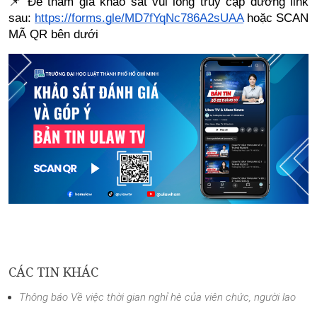
📌 Để tham gia khảo sát vui lòng truy cập đường link
sau:
https://forms.gle/MD7fYqNc786A2sUAA
hoặc SCAN
MÃ QR bên dưới
CÁC TIN KHÁC
Thông báo Về việc thời gian nghỉ hè của viên chức, người lao