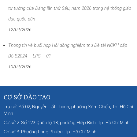
tư tưởng của Đảng lần thứ Sáu, năm 2026 trong hệ thống giáo
dục quốc dân
12/04/2026
Thông tin về buổi họp Hội đồng nghiệm thu Đề tài NCKH cấp
Bộ B2024 – LPS – 01
10/04/2026
CƠ SỞ ĐÀO TẠO
Trụ sở: Số 02, Nguyễn Tất Thành, phường Xóm Chiếu, Tp. Hồ Chí
Minh.
Cơ sở 2: Số 123 Quốc lộ 13, phường Hiệp Bình, Tp. Hồ Chí Minh.
Cơ sở 3: Phường Long Phước, Tp. Hồ Chí Minh