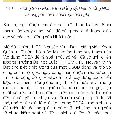
TS. Lê Trường Sơn - Phó Bí thư Đảng uỷ, Hiệu trưởng Nhà
trường phát biểu khai mạc hội nghị
Buổi hội nghị được chia làm hai phiên thảo luận với 8 bài
tham luận xoay quanh vấn đề nâng cao chất lượng giáo
dục và các hoạt động của Nhà trường.
Mở đầu phiên 1, TS. Nguyễn Minh Đạt - giảng viên Khoa
Quản trị, Trưởng bộ môn Marketing trình bày tham luận
“Áp dụng PDCA để rà soát một số vấn đề có tính chiến
lược tại Trường Đại học Luật TP.HCM". TS. Nguyễn Minh
Đạt cho biết chất lượng của một CSGD đóng vai trò vô
cùng quan trọng và ngày càng nhận được nhiều sự quan
tâm của cộng đồng, vì vậy, cần phải xây dựng các chiến
lược phát triển trường đáp ứng nhu cầu thực tế và mong
mỏi của xã hội. Theo nghiên cứu của nhóm tác giả, hiệu
suất và hiệu quả hoạt động chiến lược của một tổ chức
đến từ các yếu tố: nhiệm vụ, tầm nhìn và giá trị cốt lõi. Vì
thế, nhóm tác giả đề xuất ứng dụng PDCA - mô hình tạo
điều kiện để các nhà quản trị nắm bắt tình hình chung của
tổ chức, kiểm soát và điều chỉnh cải tiến tốt các hoạt