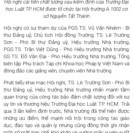
Hội nghị cải tiến chất lượng sau kiểm định của Trường Đại
học Luật TP. HCM được tổ chức tại Hội trường A.1002 cơ
sở Nguyễn Tất Thành
Hội nghị có sự tham dự của PGS.TS. Vũ Văn Nhiêm - Bí
thư Đảng uỷ, Chủ tịch Hội đồng Trường; TS. Lê Trường
Sơn - Phó Bí thư Đảng uỷ, Hiệu trưởng Nhà trường;
PGS.TS. Trần Việt Dũng - Phó Hiệu trưởng Nhà trường;
GS.TS. Đỗ Văn Đại - Phó Hiệu trưởng Nhà trường,
Tổng
biên tập Phụ trách Tạp chí Khoa học Pháp lý Việt Nam và
đông đảo các giảng viên, chuyên viên Nhà trường.
Phát biểu khai mạc Hội nghị,
TS. Lê Trường Sơn - Phó Bí
thư Đảng uỷ, Hiệu trưởng Nhà trường nhấn mạnh tầm
quan trọng của công tác bảo đảm chất lượng đối với sự
uy tín và thương hiệu Trường Đại học Luật TP. HCM. Trải
qua 3 lần kiểm định trước, Nhà trường đã thể hiện được
những ưu điểm, thế mạnh nổi trội trong công tác giáo
dục, đào tạo và quản lý nhưng cũng đồng thời ghi nhận
một số mặt hạn chế, khó khăn và vướng mắc xuyên suốt