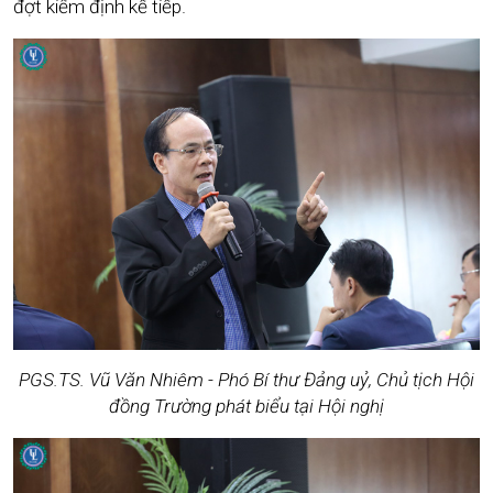
đợt kiểm định kế tiếp.
PGS.TS. Vũ Văn Nhiêm - Phó Bí thư Đảng uỷ, Chủ tịch Hội
đồng Trường phát biểu tại Hội nghị