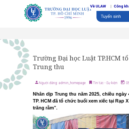
Về ULAW
Công kh
Tuyển sinh
Trường Đại học Luật TP.HCM tổ
Trung thu
Người đăng: admin_homepage
Tin tức - Sự kiện
05
Nhân dịp Trung thu năm 2025, chiều ngày 
TP. HCM đã tổ chức buổi xem xiếc tại Rạp X
trăng rằm”.