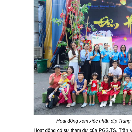
Hoạt động xem xiếc nhân dịp Trung 
Hoạt động có sự tham dự của PGS.TS. Trần V