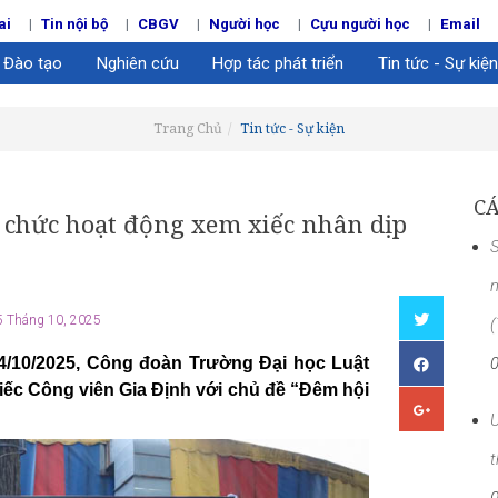
ai
Tin nội bộ
CBGV
Người học
Cựu người học
Email
Đào tạo
Nghiên cứu
Hợp tác phát triển
Tin tức - Sự kiện
Trang Chủ
Tin tức - Sự kiện
CÁ
 chức hoạt động xem xiếc nhân dịp
S
n
 Tháng 10, 2025
4/10/2025, Công đoàn Trường Đại học Luật
iếc Công viên Gia Định với chủ đề “Đêm hội
U
t