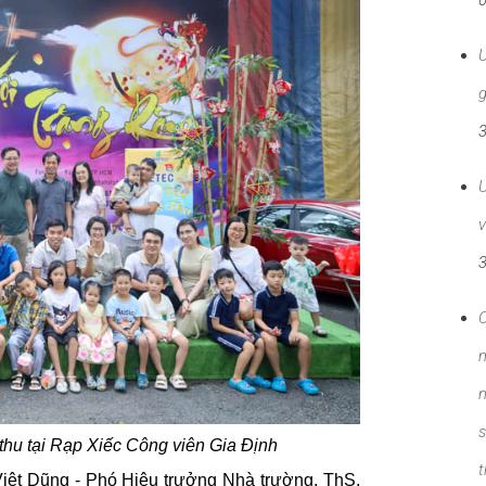
g
U
v
C
m
n
s
thu tại Rạp Xiếc Công viên Gia Định
t
iệt Dũng - Phó Hiệu trưởng Nhà trường, ThS.