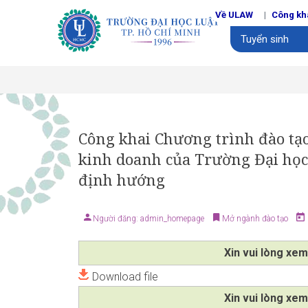
Về ULAW
Công kh
Tuyển sinh
Công khai Chương trình đào tạo
kinh doanh của Trường Đại học
định hướng
Người đăng: admin_homepage
Mở ngành đào tạo
Xin vui lòng xem
Download file
Xin vui lòng xem