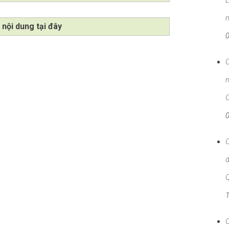
L
n
 nội dung tại đây
C
C
C
đ
C