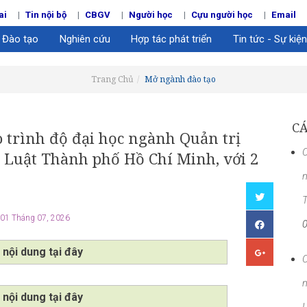
ai
Tin nội bộ
CBGV
Người học
Cựu người học
Email
Đào tạo
Nghiên cứu
Hợp tác phát triển
Tin tức - Sự kiện
Trang Chủ
Mở ngành đào tạo
CÁ
 trình độ đại học ngành Quản trị
C
 Luật Thành phố Hồ Chí Minh, với 2
n
T
01 Tháng 07, 2026
 nội dung tại đây
C
n
 nội dung tại đây