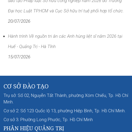
đào tạo Pháp luật Sở hữu công nghiệp năm 2026 do Trường
Đại học Luật TP.HCM và Cục Sở hữu trí tuệ phối hợp tổ chức.
20/07/2026
Hành trình Về nguồn tri ân các Anh hùng liệt sĩ năm 2026 tại
Huế - Quảng Trị - Hà Tĩnh
15/07/2026
CƠ SỞ ĐÀO TẠO
Trụ sở: Số 02, Nguyễn Tất Thành, phường Xóm Chiếu, Tp. Hồ Chí
Minh.
Cơ sở 2: Số 123 Quốc lộ 13, phường Hiệp Bình, Tp. Hồ Chí Minh.
Cơ sở 3: Phường Long Phước, Tp. Hồ Chí Minh
PHÂN HIỆU QUẢNG TRỊ