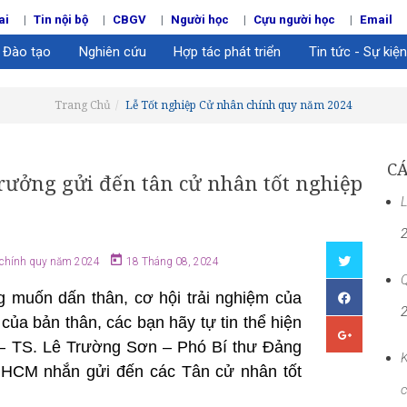
ai
Tin nội bộ
CBGV
Người học
Cựu người học
Email
Đào tạo
Nghiên cứu
Hợp tác phát triển
Tin tức - Sự kiện
Trang Chủ
Lễ Tốt nghiệp Cử nhân chính quy năm 2024
CÁ
rưởng gửi đến tân cử nhân tốt nghiệp
L
 chính quy năm 2024
18 Tháng 08, 2024
Q
g muốn dấn thân, cơ hội trải nghiệm của
 của bản thân, các bạn hãy tự tin thể hiện
– TS. Lê Trường Sơn – Phó Bí thư Đảng
K
P.HCM nhắn gửi đến các Tân cử nhân tốt