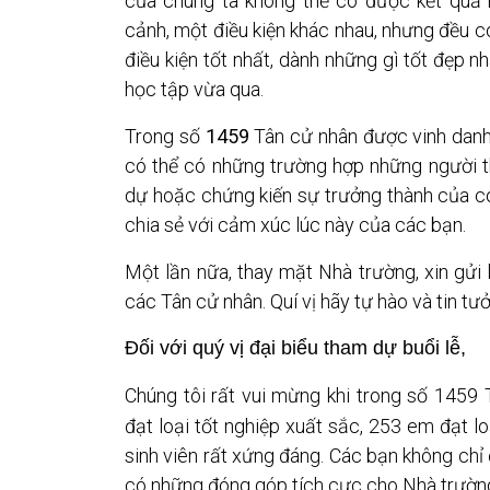
của chúng ta không thể có được kết quả 
cảnh, một điều kiện khác nhau, nhưng đều c
điều kiện tốt nhất, dành những gì tốt đẹp
học tập vừa qua.
Trong số
1459
Tân cử nhân được vinh danh 
có thể có những trường hợp những người 
dự hoặc chứng kiến sự trưởng thành của c
chia sẻ với cảm xúc lúc này của các bạn.
Một lần nữa, thay mặt Nhà trường, xin gửi
các Tân cử nhân. Quí vị hãy tự hào và tin t
Đối với quý vị đại biểu tham dự buổi lễ,
Chúng tôi rất vui mừng khi trong số 145
đạt loại tốt nghiệp xuất sắc, 253 em đạt lo
sinh viên rất xứng đáng. Các bạn không chỉ 
có những đóng góp tích cực cho Nhà trường