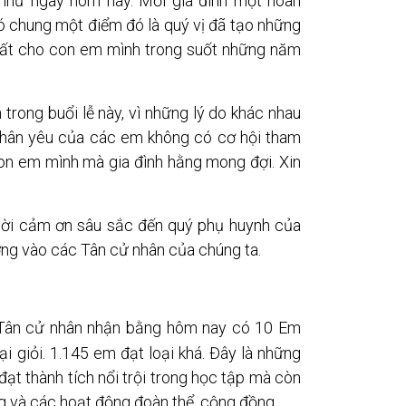
như ngày hôm nay. Mỗi gia đình một hoàn
ó chung một điểm đó là quý vị đã tạo những
 nhất cho con em mình trong suốt những năm
trong buổi lễ này, vì những lý do khác nhau
thân yêu của các em không có cơ hội tham
on em mình mà gia đình hằng mong đợi. Xin
 lời cảm ơn sâu sắc đến quý phụ huynh của
ưởng vào các Tân cử nhân của chúng ta.
9 Tân cử nhân nhận bằng hôm nay có 10 Em
ại giỏi. 1.145 em đạt loại khá. Đây là những
đạt thành tích nổi trội trong học tập mà còn
 và các hoạt động đoàn thể, cộng đồng.