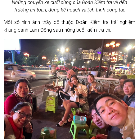
Những chuyến xe cuối cùng của Đoàn Kiểm tra về đến
Tr
ườ
ng an toàn, đúng kế hoạch và lịch trình công tác
Một số hình ảnh thầy cô thuộc Đoàn Kiểm tra trải nghiệm
khung cảnh Lâm Đồng sau những buổi kiểm tra thi: