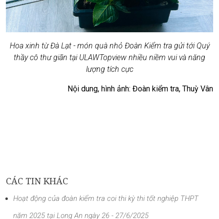
Hoa xinh từ Đà Lạt - món quà nhỏ Đoàn Kiểm tra gửi tới Quý
thầy cô thư giãn tại ULAWTopview nhiều niềm vui và năng
lượng tích cực
Nội dung, hình ảnh: Đoàn kiểm tra, Thuỳ Vân
CÁC TIN KHÁC
Hoạt động của đoàn kiểm tra coi thi kỳ thi tốt nghiệp THPT
năm 2025 tại Long An ngày 26 - 27/6/2025