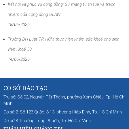
Kết nối và phục vụ cộng đồng: Sứ mạng từ trí tuệ và trách
nhiệm của cộng đồng ULAW
18/06/2026
Trường ĐH Luật TP. HCM thực hiện khám sức khoẻ cho sinh
viên Khoá 50
14/06/2026
CƠ SỞ ĐÀO TẠO
Trụ sở: Số 02, Nguyễn Tất Thành, phường Xóm Chiếu, Tp. Hồ Chí
Minh.
Cơ sở 2: Số 123 Quốc lộ 13, phường Hiệp Bình, Tp. Hồ Chí Minh.
Cơ sở 3: Phường Long Phước, Tp. Hồ Chí Minh
PHÂN HIỆU QUẢNG TRỊ