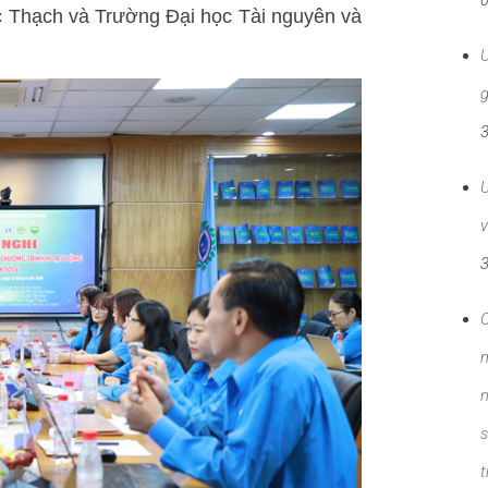
 Thạch và Trường Đại học Tài nguyên và
g
U
v
C
m
n
s
t