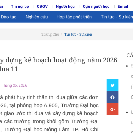
ai
Tin nội bộ
CBGV
Người học
Cựu người học
Email
Đào tạo
Nghiên cứu
Hợp tác phát triển
Tin tức - Sự kiện
Trang Chủ
Tin tức - Sự kiện
CÁ
xây dựng kế hoạch hoạt động năm 2026
S
đua 11
n
 Tháng 05, 2026
 phát huy tinh thần thi đua giữa các đơn
2026, tại phòng họp A.905, Trường Đại học
U
ết giao ước thi đua và xây dựng kế hoạch
a các trường trong khối gồm Trường Đại
t
h, Trường Đại học Nông Lâm TP. Hồ Chí