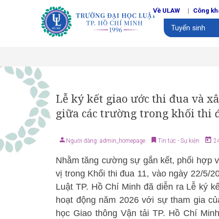
Về ULAW
Công kh
Tuyển sinh
Lễ ký kết giao ước thi đua và 
giữa các trường trong khối thi 
Người đăng: admin_homepage
Tin tức - Sự kiện
24
Nhằm tăng cường sự gắn kết, phối hợp và
vị trong Khối thi đua 11, vào ngày 22/5/
Luật TP. Hồ Chí Minh đã diễn ra Lễ ký k
hoạt động năm 2026 với sự tham gia củ
học Giao thông Vận tải TP. Hồ Chí Min